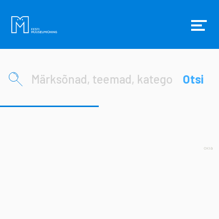
EMÜ Veebiajakiri
Otsi