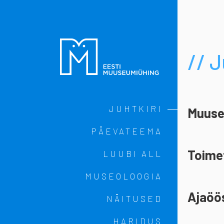
EMÜ Veebiajaki
// J
Peamenüü
JUHTKIRI
Muuse
PÄEVATEEMA
Toimet
LUUBI ALL
MUSEOLOOGIA
Ajaöös
NÄITUSED
HARIDUS