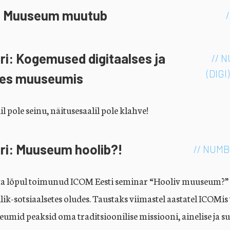
ri Muuseum muutub
ri: Kogemused digitaalses ja
// 
(DIG
ses muuseumis
l pole seinu, näitusesaalil pole klahve!
ri: Muuseum hoolib?!
// NUMB
a lõpul toimunud ICOM Eesti seminar “Hooliv muuseum?” võ
ik-sotsiaalsetes oludes. Taustaks viimastel aastatel ICO
umid peaksid oma traditsioonilise missiooni, ainelise ja su