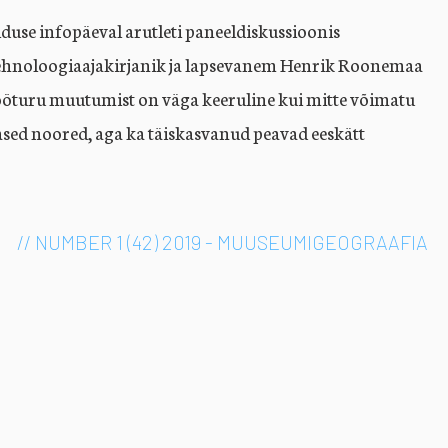
se infopäeval arutleti paneeldiskussioonis
 Tehnoloogiaajakirjanik ja lapsevanem Henrik Roonemaa
a tööturu muutumist on väga keeruline kui mitte võimatu
vased noored, aga ka täiskasvanud peavad eeskätt
// NUMBER 1 (42) 2019 - MUUSEUMIGEOGRAAFIA