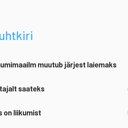
ri
uhtkiri
umimaailm muutub järjest laiemaks
ajalt saateks
 on liikumist