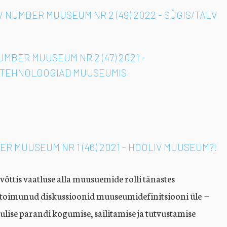
// NUMBER MUUSEUM NR 2 (49) 2022 - SÜGIS/TALV
NUMBER MUUSEUM NR 2 (47) 2021 -
I)TEHNOLOOGIAD MUUSEUMIS
ER MUUSEUM NR 1 (46) 2021 - HOOLIV MUUSEUM?!
ttis vaatluse alla muusuemide rolli tänastes
Mis toimunud diskussioonid muuseumidefinitsiooni üle－
ulise pärandi kogumise, säilitamise ja tutvustamise