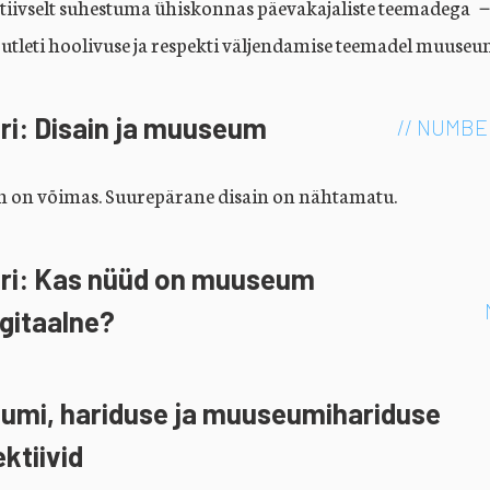
tiivselt suhestuma ühiskonnas päevakajaliste teemadega 
utleti hoolivuse ja respekti väljendamise teemadel muuse
ri: Disain ja muuseum
// NUMBE
n on võimas. Suurepärane disain on nähtamatu.
iri: Kas nüüd on muuseum
gitaalne?
umi, hariduse ja muuseumihariduse
ktiivid