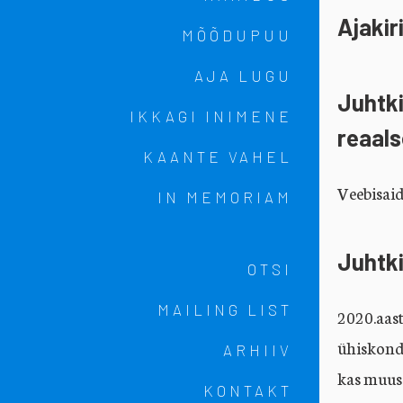
Ajaki
MÕÕDUPUU
AJA LUGU
Juhtki
IKKAGI INIMENE
reaal
KAANTE VAHEL
Veebisaidi
IN MEMORIAM
Juhtki
Lisamenüü
OTSI
MAILING LIST
2020.aast
ühiskondl
ARHIIV
kas muuse
KONTAKT