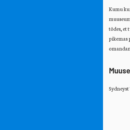
Kumu kun
muuseumid
tõdes, et
pikemas p
omandama
Muuse
Sydneyst