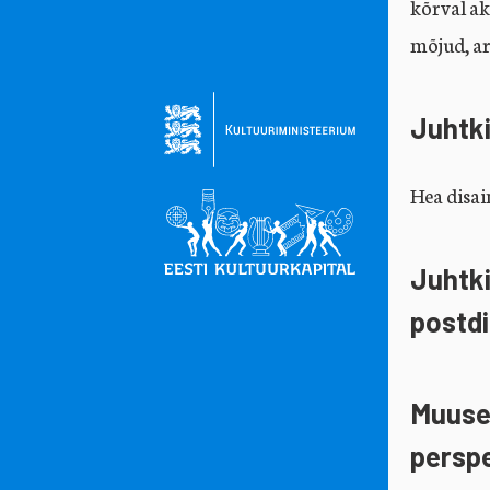
kõrval ak
mõjud, ar
Juhtki
Hea disai
Juhtk
postdi
Muuse
perspe