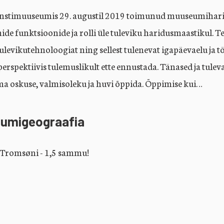
stimuuseumis 29. augustil 2019 toimunud muuseumiharidu
e funktsioonide ja rolli üle tuleviku haridusmaastikul.
 tulevikutehnoloogiat ning sellest tulenevat igapäevaelu j
erspektiivis tulemuslikult ette ennustada. Tänased ja tule
 oskuse, valmisoleku ja huvi õppida. Õppimise kui…
umigeograafia
 Tromsøni - 1,5 sammu!